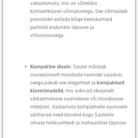
vabastamata, mis on võrreldav
kontsertklaveri võimalustega. See võimaldab
pianistidel esitada kõige keerukamaid
partiisid erakordse täpsuse ja
virtuoossusega.
Kompaktne disain:
Sauter mõistab
suurepäraselt moodsate ruumide vajadusi,
seega pakub see elegantset ja
kompaktsed
klaverimudelid
, mis sobivad ideaalselt
väiksematesse ruumidesse või moodsasse
interjööri. Vaatamata kompaktsele suurusele
säilitavad need klaverid kogu Sauterile
omase helikvaliteedi ja mehaanilise täpsuse.