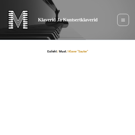
Jäta
sisukord
vahele
Klaverid Ja Kontsertklaverid
Esileht
/
Must
/ Klaver "Sauter"