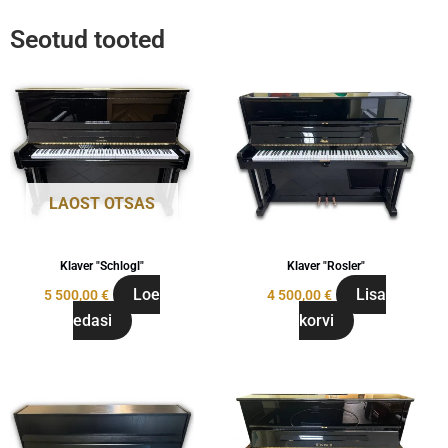
Seotud tooted
LAOST OTSAS
Klaver "Schlogl"
Klaver "Rosler"
Loe
Lisa
5 500,00
€
4 500,00
€
edasi
korvi