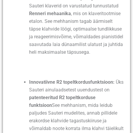
Sauteri klaverid on varustatud tunnustatud
Renneri mehaanika
, mis on klaveritootmise
etalon. See mehhanism tagab äärmiselt
täpse klahvide löögi, optimaalse tundlikkuse
ja reageerimisvõime, võimaldades pianistidel
saavutada laia dünaamilist ulatust ja juhtida
heli maksimaalse täpsusega.
Innovatiivne R2 topeltkordusfunktsioon:
Üks
Sauteri ainulaadsetest uuendustest on
patenteeritud R2 topeltkorduse
funktsioon
See mehhanism, mida leidub
paljudes Sauteri mudelites, annab pillidele
erakordse klahvide tagastuskiiruse ja
võimaldab noote korrata ilma klahvi täielikult