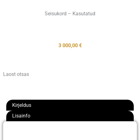
Seisukord – Kasutatud
3 000,00
€
Laost otsas
Kirjeldus
Lisainfo