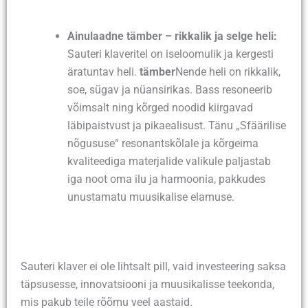
Ainulaadne tämber – rikkalik ja selge heli:
Sauteri klaveritel on iseloomulik ja kergesti
äratuntav heli.
tämber
Nende heli on rikkalik,
soe, sügav ja nüansirikas. Bass resoneerib
võimsalt ning kõrged noodid kiirgavad
läbipaistvust ja pikaealisust. Tänu „Sfäärilise
nõgususe“ resonantskõlale ja kõrgeima
kvaliteediga materjalide valikule paljastab
iga noot oma ilu ja harmoonia, pakkudes
unustamatu muusikalise elamuse.
Sauteri klaver ei ole lihtsalt pill, vaid investeering saksa
täpsusesse, innovatsiooni ja muusikalisse teekonda,
mis pakub teile rõõmu veel aastaid.