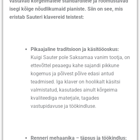
vastavad kõrgeimatele standarditele ja rõõmustavad
isegi kõige nõudlikumaid pianiste. Siin on see, mis
eristab Sauteri klavereid teistest:
Pikaajaline traditsioon ja käsitööoskus:
Kuigi Sauter pole Saksamaa vanim tootja, on
ettevõttel peaaegu kahe sajandi pikkune
kogemus ja põlvest põlve edasi antud
teadmised. Iga klaver on hoolikalt käsitsi
valmistatud, kasutades ainult kõrgeima
kvaliteediga materjale, tagades
vastupidavuse ja töökindluse.
Renneri mehaanika – täpsus ja töökindlus: