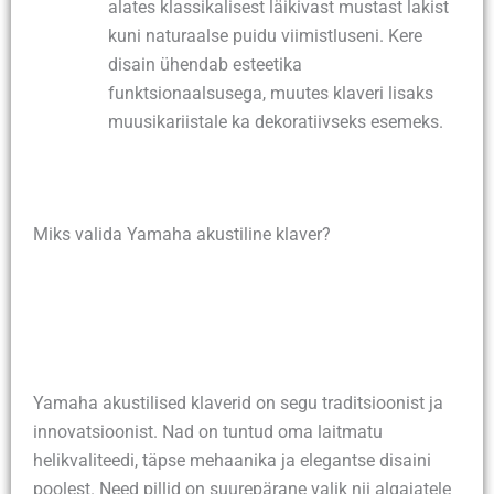
alates klassikalisest läikivast mustast lakist
kuni naturaalse puidu viimistluseni. Kere
disain ühendab esteetika
funktsionaalsusega, muutes klaveri lisaks
muusikariistale ka dekoratiivseks esemeks.
Miks valida Yamaha akustiline klaver?
Yamaha akustilised klaverid on segu traditsioonist ja
innovatsioonist. Nad on tuntud oma laitmatu
helikvaliteedi, täpse mehaanika ja elegantse disaini
poolest. Need pillid on suurepärane valik nii algajatele