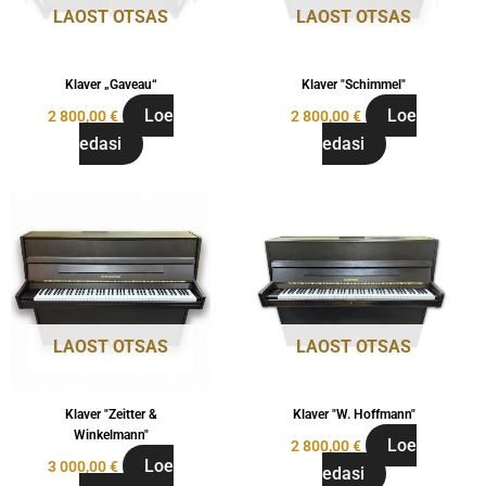
LAOST OTSAS
LAOST OTSAS
Klaver „Gaveau“
Klaver "Schimmel"
Loe
Loe
2 800,00
€
2 800,00
€
edasi
edasi
LAOST OTSAS
LAOST OTSAS
Klaver "Zeitter &
Klaver "W. Hoffmann"
Winkelmann"
Loe
2 800,00
€
Loe
3 000,00
€
edasi