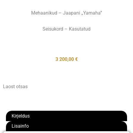
Mehaanikud – Jaapani „Yamaha”
Seisukord – Kasutatud
3 200,00
€
Laost otsas
Kirjeldus
Lisainfo