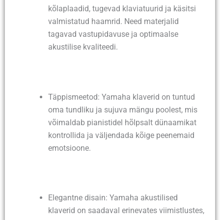
kõlaplaadid, tugevad klaviatuurid ja käsitsi
valmistatud haamrid. Need materjalid
tagavad vastupidavuse ja optimaalse
akustilise kvaliteedi.
Täppismeetod: Yamaha klaverid on tuntud
oma tundliku ja sujuva mängu poolest, mis
võimaldab pianistidel hõlpsalt dünaamikat
kontrollida ja väljendada kõige peenemaid
emotsioone.
Elegantne disain: Yamaha akustilised
klaverid on saadaval erinevates viimistlustes,