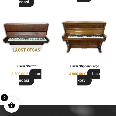
edasi
LAOST OTSAS
Klaver "Petrof"
Klaver "Rippen" Largo
Loe
Lisa
3 200,00
€
3 800,00
€
edasi
korvi
0