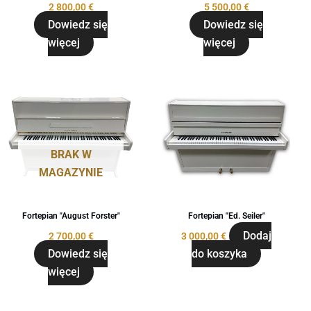
2 800,00
€
5 500,00
€
Dowiedz się
Dowiedz się
więcej
więcej
BRAK W
MAGAZYNIE
Fortepian "August Forster"
Fortepian "Ed. Seiler"
Dodaj
2 700,00
€
3 000,00
€
Dowiedz się
do koszyka
więcej