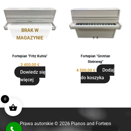
BRAK W
MAGAZYNIE
Fortepian "Fritz Kuhla"
Fortepian "Grotrian
Steinweg"
3 400,00
€
Dodaj
4 500,00
€
Dowiedz się
do koszyka
więcej
0
Prawa autorskie © 2026 Pianos and Forteps