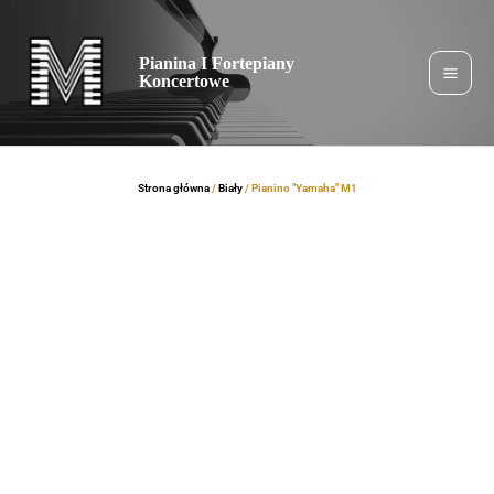
Przejdź
do
Pianina I Fortepiany
treści
Koncertowe
Strona główna
/
Biały
/ Pianino "Yamaha" M1