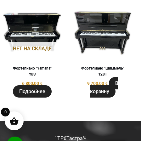
НЕТ НА СКЛАДЕ
Фортепиано "Yamaha"
Фортепиано "Шиммель"
YUS
128Т
В
6 800,00
€
9 700,00
€
Подробнее
корзину
0
1TP6Тастра%