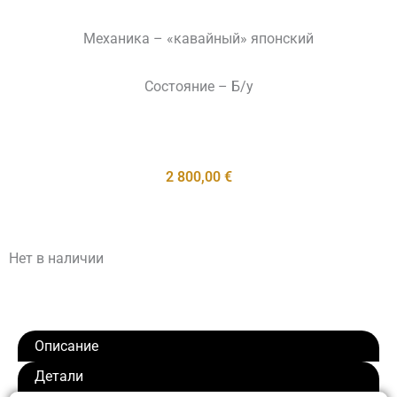
Механика – «кавайный» японский
Состояние – Б/у
2 800,00
€
Нет в наличии
Описание
Детали