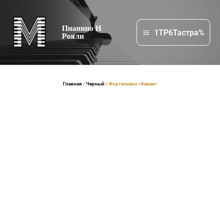
Перейти
к
Пианино И
содержимому
1TP6Тастра%
Рояли
Главная
/
Черный
/ Фортепиано «Каваи»