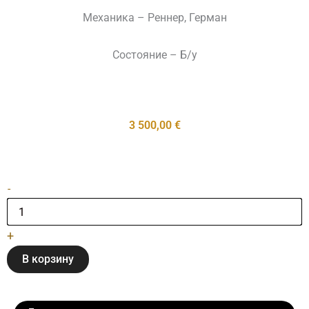
Механика – Реннер, Герман
Состояние – Б/у
3 500,00
€
Количество
-
товара
Pianinas
"Rippen"
+
Concerto
В корзину