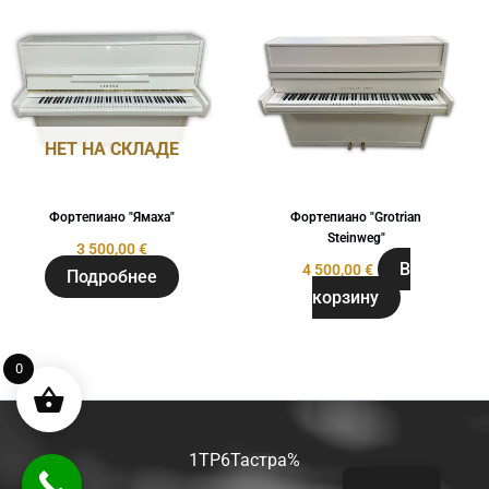
НЕТ НА СКЛАДЕ
Фортепиано "Ямаха"
Фортепиано "Grotrian
Steinweg"
3 500,00
€
В
4 500,00
€
Подробнее
корзину
0
1TP6Тастра%