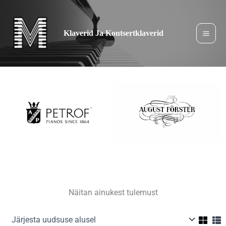
Jäta
sisukord
vahele
Klaverid Ja Kontsertklaverid
Näitan ainukest tulemust