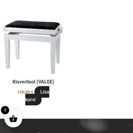
Klaveritool (VALGE)
Lisa
150,00
€
korvi
0