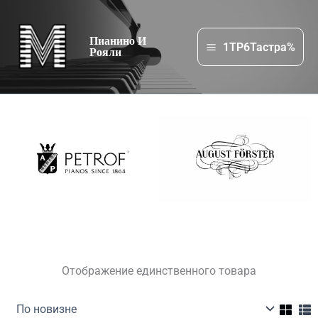
Перейти
к
Пианино И
содержимому
1TP6Тастра%
Рояли
Отображение единственного товара