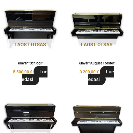
LAOST OTSAS
LAOST OTSAS
Klaver "Schlogl"
Klaver "August Forster"
Loe
Loe
5 500,00
€
3 200,00
€
edasi
edasi