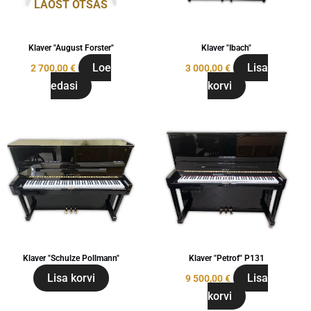
LAOST OTSAS
Klaver "August Forster"
Klaver "Ibach"
Loe
Lisa
2 700,00
€
3 000,00
€
edasi
korvi
Klaver "Schulze Pollmann"
Klaver "Petrof" P131
Lisa korvi
Lisa
9 500,00
€
korvi