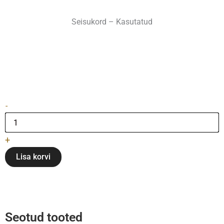
Seisukord – Kasutatud
Pianinas
-
"Rosler"
kogus
+
Lisa korvi
Seotud tooted