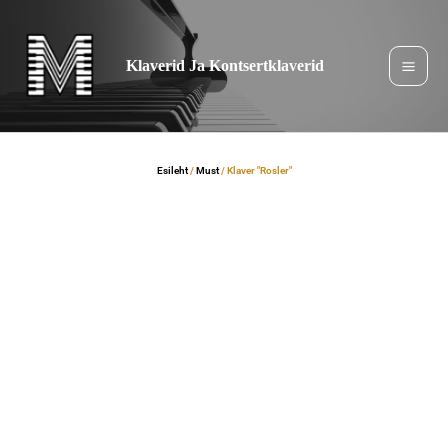
Jäta
sisukord
vahele
Klaverid Ja Kontsertklaverid
Esileht
/
Must
/ Klaver "Rosler"