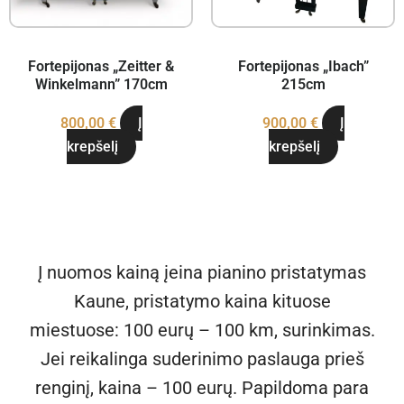
Fortepijonas „Zeitter &
Fortepijonas „Ibach”
Winkelmann” 170cm
215cm
800,00
€
Į
900,00
€
Į
krepšelį
krepšelį
Į nuomos kainą įeina pianino pristatymas
Kaune, pristatymo kaina kituose
miestuose:
100 eurų – 100 km, surinkimas.
Jei reikalinga suderinimo
paslauga prieš
renginį, kaina – 100 eurų. Papildoma para