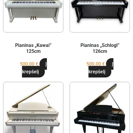
Pianinas „Kawai”
Pianinas „Schlogl”
125cm
126cm
500,00
€
Į
500,00
€
Į
krepšelį
krepšelį