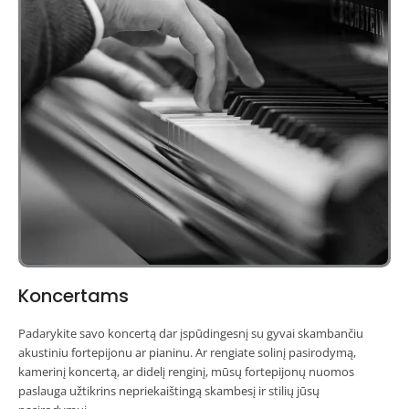
Koncertams
Padarykite savo koncertą dar įspūdingesnį su gyvai skambančiu
akustiniu fortepijonu ar pianinu. Ar rengiate solinį pasirodymą,
kamerinį koncertą, ar didelį renginį, mūsų fortepijonų nuomos
paslauga užtikrins nepriekaištingą skambesį ir stilių jūsų