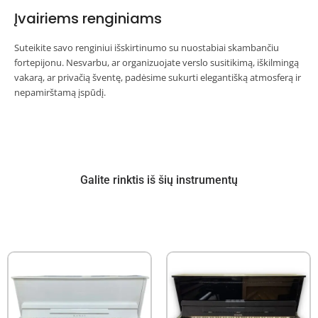
Įvairiems renginiams
Suteikite savo renginiui išskirtinumo su nuostabiai skambančiu
fortepijonu. Nesvarbu, ar organizuojate verslo susitikimą, iškilmingą
vakarą, ar privačią šventę, padėsime sukurti elegantišką atmosferą ir
nepamirštamą įspūdį.
Galite rinktis iš šių instrumentų