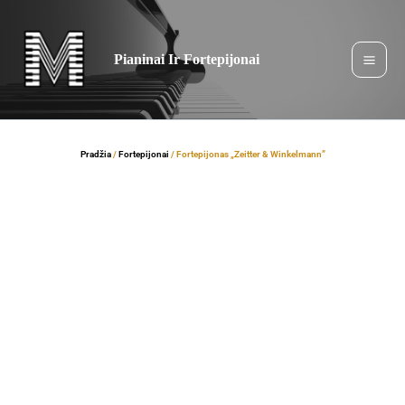
Pereiti
prie
turinio
Pianinai Ir Fortepijonai
Pradžia
/
Fortepijonai
/ Fortepijonas „Zeitter & Winkelmann”