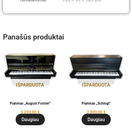
Panašūs produktai
IŠPARDUOTA
IŠPARDUOTA
Pianinas „August Forster”
Pianinas „Schlogl”
3 200,00
€
2 300,00
€
Daugiau
Daugiau