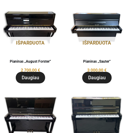
IŠPARDUOTA
IŠPARDUOTA
Pianinas „August Forster”
Pianinas „Sauter”
2 700,00
€
3 000,00
€
Daugiau
Daugiau