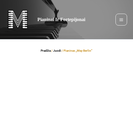
Pereiti
prie
turinio
Pianinai Ir Fortepijonai
Pradžia
/
Juodi
/ Pianinas „May Berlin”