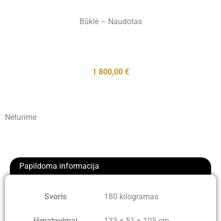
Būklė – Naudotas
1 800,00
€
Neturime
Papildoma informacija
Svoris
180 kilogramas
Išmatavimai
133 × 51 × 105 cm