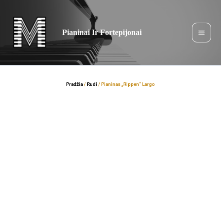
Pereiti
prie
turinio
Pianinai Ir Fortepijonai
Pradžia
/
Rudi
/ Pianinas „Rippen” Largo