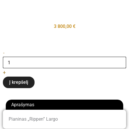
3 800,00
€
produkto
-
kiekis:
Pianinas
"Rippen"
+
Largo
Į krepšelį
Aprašymas
Pianinas „Rippen” Largo