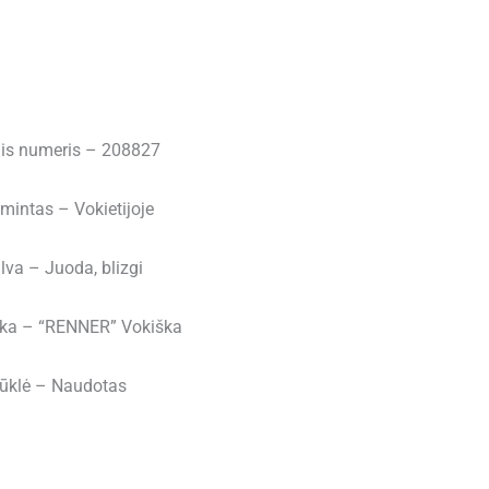
inis numeris – 208827
mintas – Vokietijoje
lva – Juoda, blizgi
ka – “RENNER” Vokiška
ūklė – Naudotas