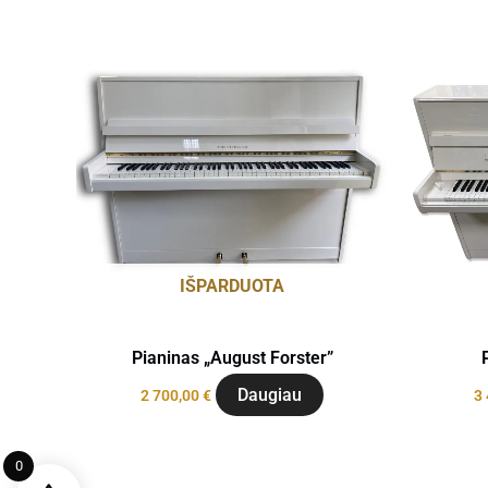
IŠPARDUOTA
Pianinas „August Forster”
Daugiau
2 700,00
€
3
0