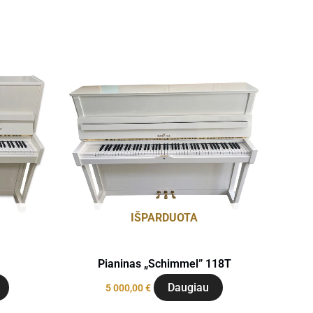
IŠPARDUOTA
Pianinas „Schimmel” 118T
Daugiau
5 000,00
€