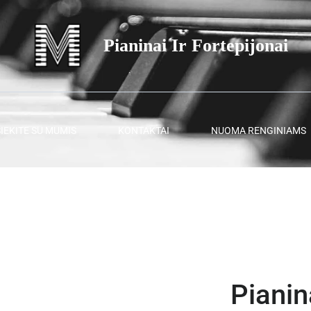
Pianinai Ir Fortepijonai
SIEKITE SU MUMIS
KONTAKTAI
NUOMA RENGINIAMS
Pianin