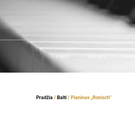
Pereiti
prie
turinio
PIRKTI
APIE MUS
SUSI
Pradžia
/
Balti
/ Pianinas „Ronisch”