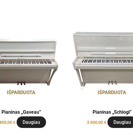
IŠPARDUOTA
IŠPARDUOTA
Pianinas „Gaveau”
Pianinas „Schlogl”
Daugiau
Daugiau
 800,00
€
3 600,00
€