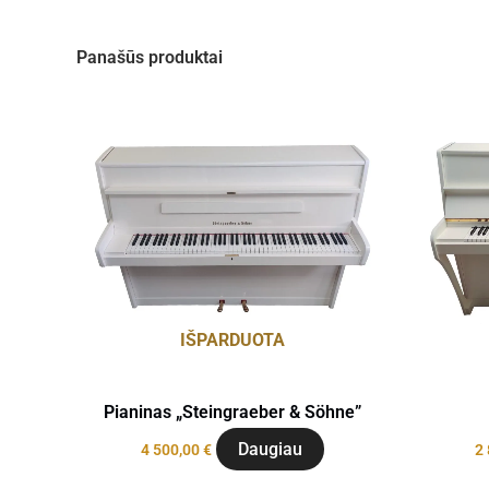
Panašūs produktai
IŠPARDUOTA
Pianinas „Steingraeber & Söhne”
Daugiau
4 500,00
€
2