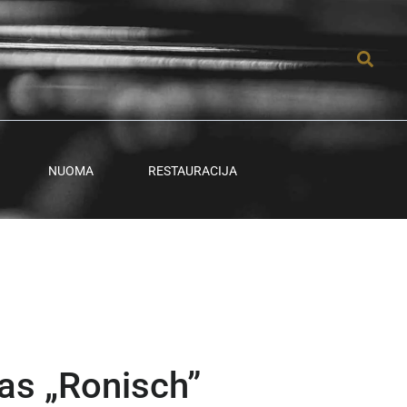
Paieš
NUOMA
RESTAURACIJA
as „Ronisch”