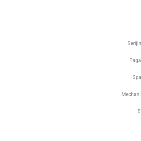
Serij
Paga
Spa
Mechani
B