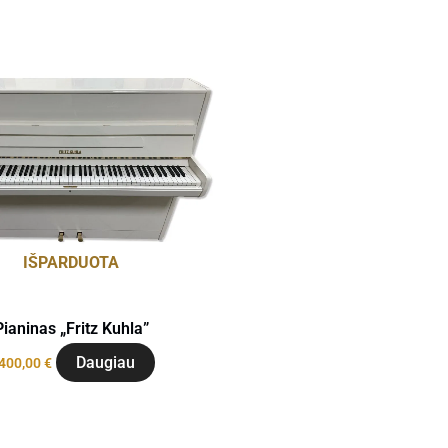
IŠPARDUOTA
Pianinas „Fritz Kuhla”
Daugiau
 400,00
€