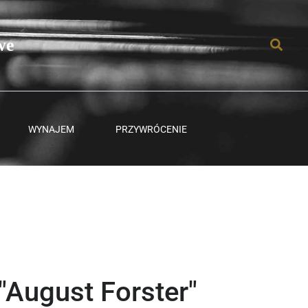
we
Szuka
WYNAJEM
PRZYWRÓCENIE
"August Forster"