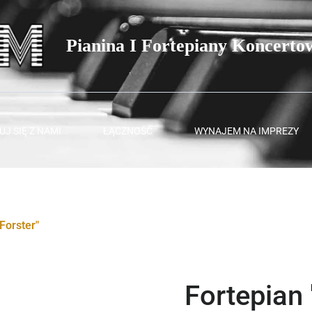
Pianina I Fortepiany Koncerto
J SIĘ Z NAMI
ŁĄCZNOŚĆ
WYNAJEM NA IMPREZY
Forster"
Fortepian 