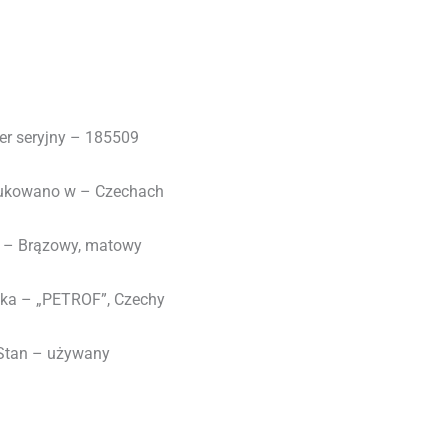
r seryjny – 185509
ukowano w – Czechach
r – Brązowy, matowy
ka – „PETROF”, Czechy
Stan – używany