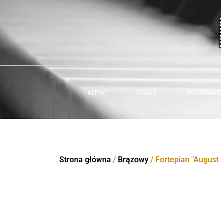
Przejdź
do
treści
KUPIĆ
O NAS
SKONTAKTU
Strona główna
/
Brązowy
/ Fortepian "August 