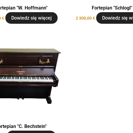
rtepian "W. Hoffmann"
Fortepian "Schlogl"
Dowiedz się więcej
Dowiedz się w
0
€
2 300,00
€
rtepian "C. Bechstein"