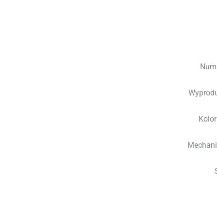
Nume
Wyprod
Kolo
Mechani