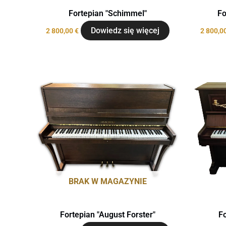
Fortepian "Schimmel"
Fo
Dowiedz się więcej
2 800,00
€
2 800,0
BRAK W MAGAZYNIE
Fortepian "August Forster"
Fo