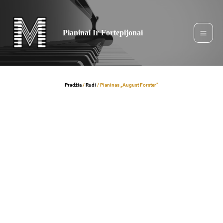
Pereiti
prie
turinio
Pianinai Ir Fortepijonai
Pradžia
/
Rudi
/ Pianinas „August Forster”