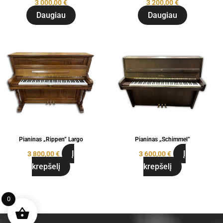
3 000,00
€
3 200,00
€
Daugiau
Daugiau
Pianinas „Rippen” Largo
Pianinas „Schimmel”
Į
Į
3 800,00
€
3 600,00
€
krepšelį
krepšelį
0