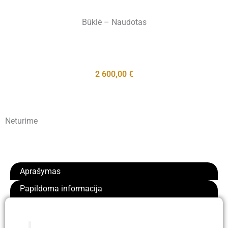
Būklė – Naudotas
2 600,00
€
Neturime
Aprašymas
Papildoma informacija