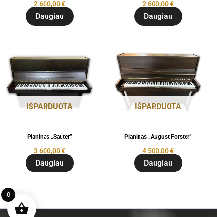
2 600,00
€
2 600,00
€
Daugiau
Daugiau
IŠPARDUOTA
IŠPARDUOTA
Pianinas „Sauter”
Pianinas „August Forster”
3 600,00
€
4 500,00
€
Daugiau
Daugiau
0