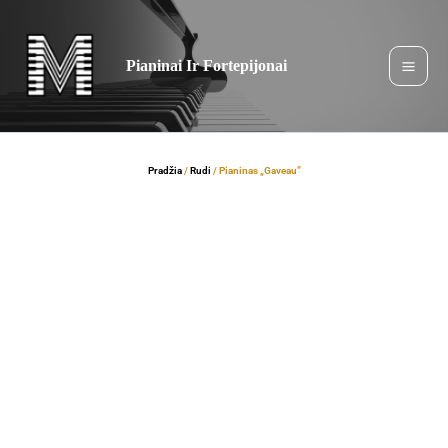
Pereiti
prie
turinio
Pianinai Ir Fortepijonai
Pradžia
/
Rudi
/ Pianinas „Gaveau”