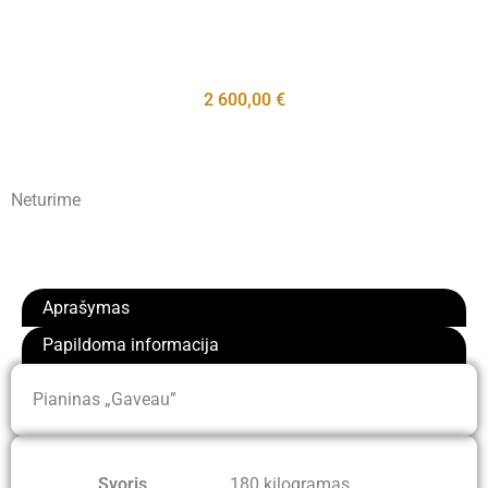
2 600,00
€
Neturime
Aprašymas
Papildoma informacija
Pianinas „Gaveau”
Svoris
180 kilogramas