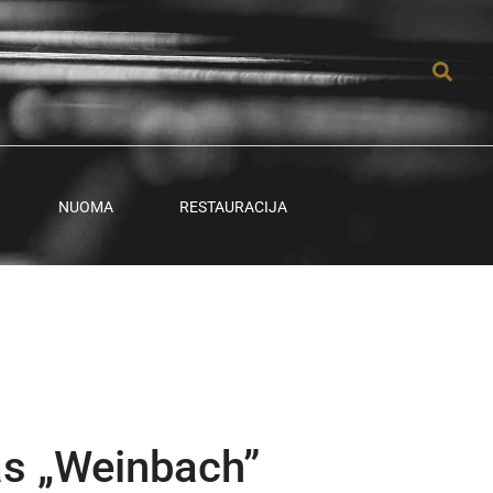
Paieš
NUOMA
RESTAURACIJA
as „Weinbach”