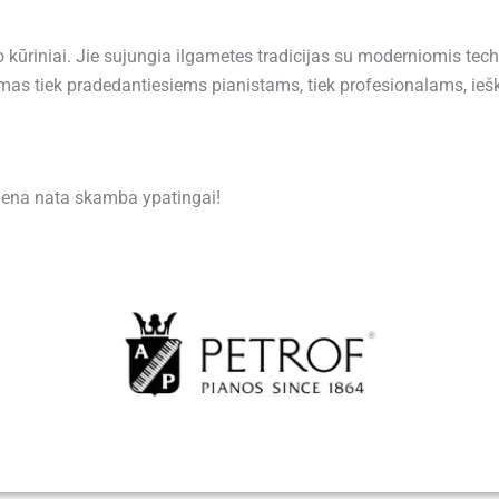
eno kūriniai. Jie sujungia ilgametes tradicijas su moderniomis te
kimas tiek pradedantiesiems pianistams, tiek profesionalams, ie
viena nata skamba ypatingai!