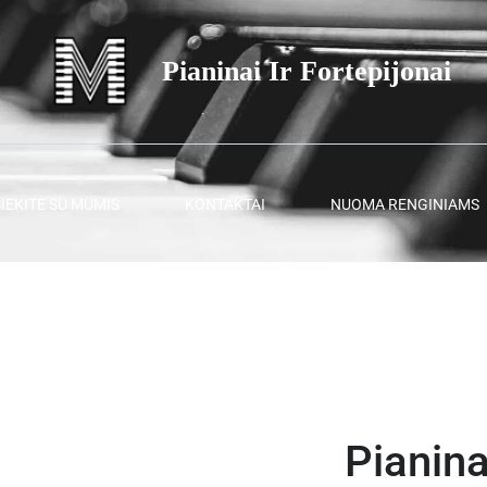
Pianinai Ir Fortepijonai
SIEKITE SU MUMIS
KONTAKTAI
NUOMA RENGINIAMS
Pianin