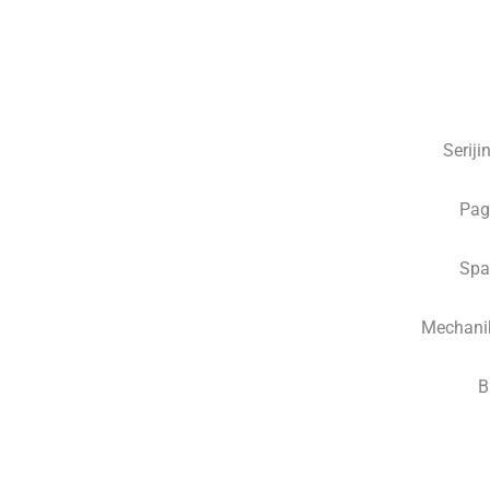
Serij
Pag
Spa
Mechani
B