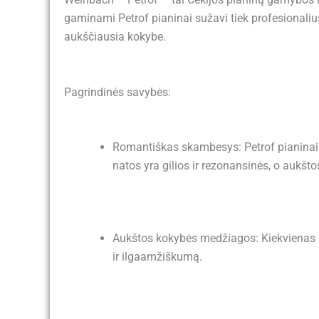
gaminami Petrof pianinai sužavi tiek profesionalius
aukščiausia kokybe.
Pagrindinės savybės:
Romantiškas skambesys: Petrof pianinai pa
natos yra gilios ir rezonansinės, o aukštos
Aukštos kokybės medžiagos: Kiekvienas pi
ir ilgaamžiškumą.