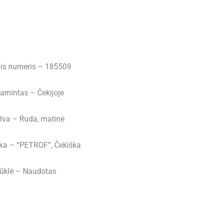
inis numeris – 185509
amintas – Čekijoje
lva – Ruda, matinė
ka – “PETROF”, Čekiška
ūklė – Naudotas