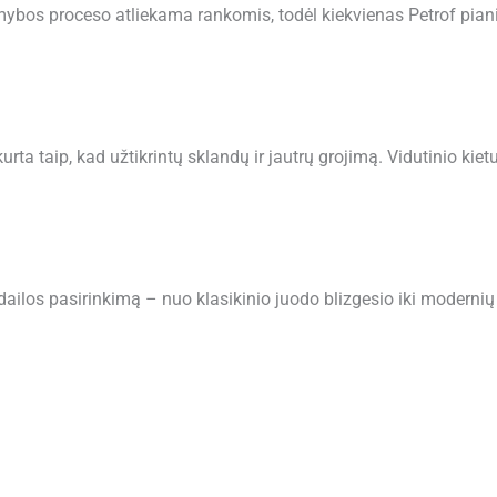
bos proceso atliekama rankomis, todėl kiekvienas Petrof pianin
ta taip, kad užtikrintų sklandų ir jautrų grojimą. Vidutinio kiet
dailos pasirinkimą – nuo klasikinio juodo blizgesio iki modernių 