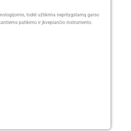
chnologijomis, todėl užtikrina neprilygstamą garso
škantiems patikimo ir įkvepiančio instrumento.