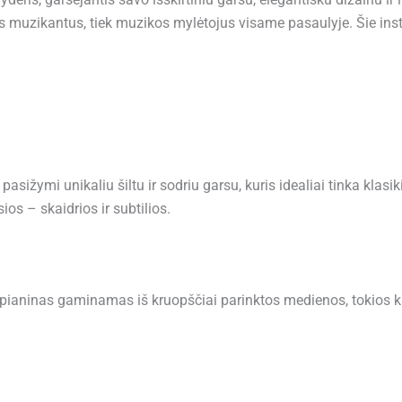
 muzikantus, tiek muzikos mylėtojus visame pasaulyje. Šie instru
sižymi unikaliu šiltu ir sodriu garsu, kuris idealiai tinka kla
ios – skaidrios ir subtilios.
aninas gaminamas iš kruopščiai parinktos medienos, tokios kaip