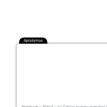
Aprašymas
Weinbach – Petrof – tai Čekijos pianinų gamybos ly