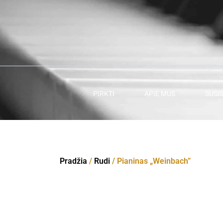
Pereiti
prie
turinio
PIRKTI
APIE MUS
SUSI
Pradžia
/
Rudi
/ Pianinas „Weinbach”