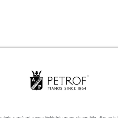
deris, garsėjantis savo išskirtiniu garsu, elegantišku dizainu 